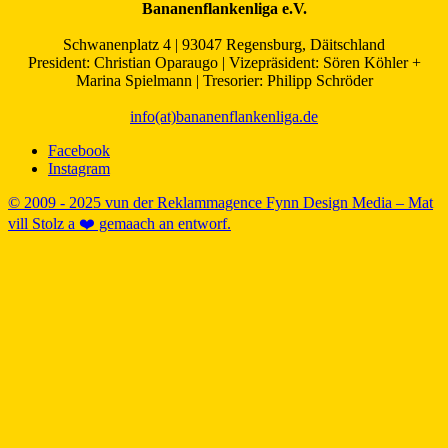
Bananenflankenliga e.V.
Schwanenplatz 4 | 93047 Regensburg, Däitschland
President: Christian Oparaugo | Vizepräsident: Sören Köhler +
Marina Spielmann | Tresorier: Philipp Schröder
info(at)bananenflankenliga.de
Facebook
Instagram
© 2009 - 2025 vun der Reklammagence Fynn Design Media – Mat
vill Stolz a ❤️ gemaach an entworf.