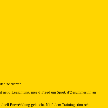
den ze dierfen.
teet net d’Leeschtung, mee d’Freed um Sport, d’Zesummesinn an
ividuell Entwécklung geluecht. Nieft dem Training stinn och