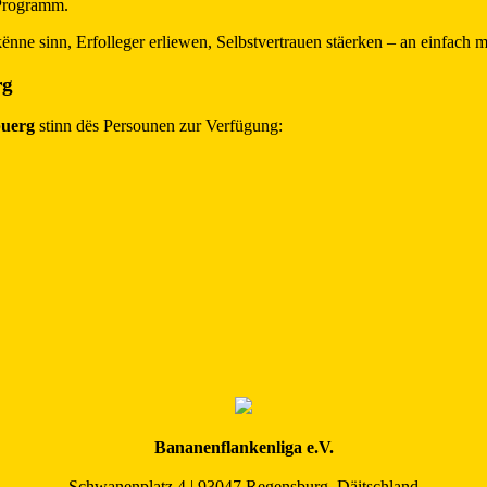
 Programm.
nne sinn, Erfolleger erliewen, Selbstvertrauen stäerken – an einfach m
rg
buerg
stinn dës Persounen zur Verfügung:
Bananenflankenliga e.V.
Schwanenplatz 4 | 93047 Regensburg, Däitschland