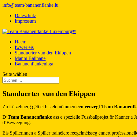
info@team-bananenflanke.lu
Dateschutz
Impressum
Heem
Iwwer eis
Standuerter vun den Ekippen
Manni Ballnane
Bananenflankenliga
Seite wählen
Standuerter vun den Ekippen
Zu Lëtzebuerg gëtt et bis elo nëmmen
een eenzegt Team Bananenfl
D’
Team Bananenflanke
ass e spezielle Fussballprojet fir Kanner 
d’Beweegung.
Eis Spillerinnen a Spiller trainéiere reegelméisseg ënnert profession