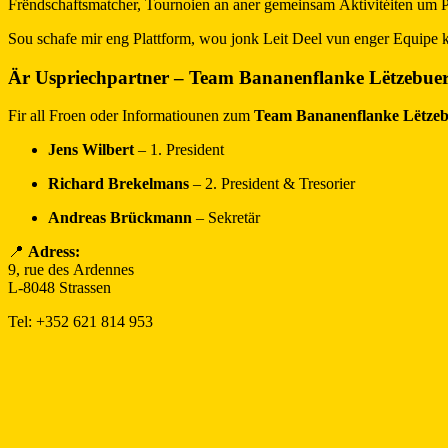
Frëndschaftsmatcher, Tournoien an aner gemeinsam Aktivitéiten um
Sou schafe mir eng Plattform, wou jonk Leit Deel vun enger Equipe kë
Är Uspriechpartner – Team Bananenflanke Lëtzebue
Fir all Froen oder Informatiounen zum
Team Bananenflanke Lëtze
Jens Wilbert
– 1. President
Richard Brekelmans
– 2. President & Tresorier
Andreas Brückmann
– Sekretär
📍
Adress:
9, rue des Ardennes
L-8048 Strassen
Tel: +352 621 814 953