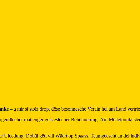
anke
– a mir si stolz drop, dëse besonnesche Veräin hei am Land vertrie
a Jugendlecher mat enger geisteslecher Behënnerung. Am Mëttelpunkt s
eller Uleedung. Dobäi gëtt vill Wäert op Spaass, Teamgeescht an déi ind