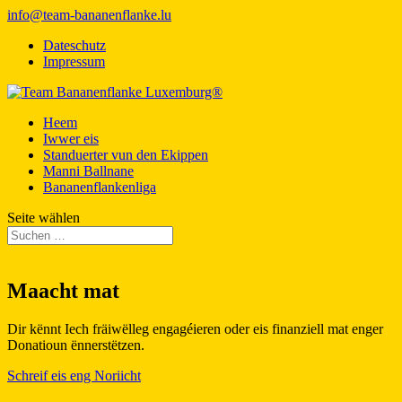
info@team-bananenflanke.lu
Dateschutz
Impressum
Heem
Iwwer eis
Standuerter vun den Ekippen
Manni Ballnane
Bananenflankenliga
Seite wählen
Maacht mat
Dir kënnt Iech fräiwëlleg engagéieren oder eis finanziell mat enger
Donatioun ënnerstëtzen.
Schreif eis eng Noriicht