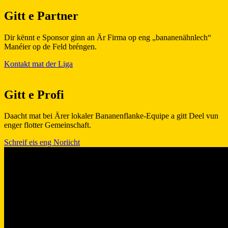
Gitt e Partner
Dir kënnt e Sponsor ginn an Är Firma op eng „bananenähnlech“
Manéier op de Feld bréngen.
Kontakt mat der Liga
Gitt e Profi
D
aacht mat bei Ärer lokaler Bananenflanke-Equipe a gitt Deel vun
enger flotter Gemeinschaft.
Schreif eis eng Noriicht